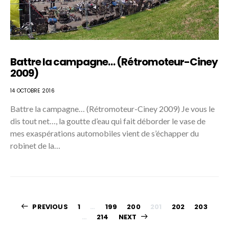
Battre la campagne… (Rétromoteur-Ciney
2009)
14 OCTOBRE 2016
Battre la campagne… (Rétromoteur-Ciney 2009) Je vous le
dis tout net…, la goutte d’eau qui fait déborder le vase de
mes exaspérations automobiles vient de s’échapper du
robinet de la…
PAGINATION
PREVIOUS
1
…
199
200
201
202
203
…
214
NEXT
DES