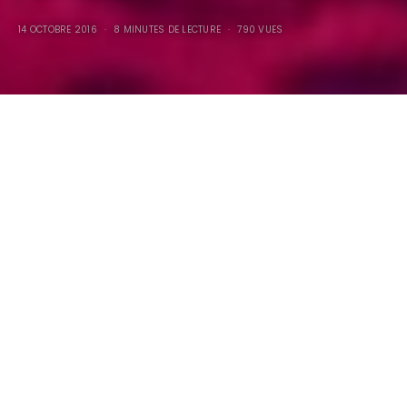
14 OCTOBRE 2016
8 MINUTES DE LECTURE
790 VUES
C’était ailleurs, dans un bar…
Essayer de retranscrire la claque que je me suis pris est
impossible sans publier les quelques photos que j’ai eu le
réflexe de prendre…
De manière totalement débile, éructant des ordres
dictatoriaux aux consommateurs bien heureux d’obéir, une
“
Maîtresse
” sado-maso, pas vraiment au Top de la beauté,
prêtresse d’une secte sexuelle pour laquelle elle distribuait
des cartes de visite, est venue exhiber une jeune et jolie
femme d’une trentaine d’année, sa “
soumise-esclave
“,
contrainte d’accepter une série de jeux sexuels….