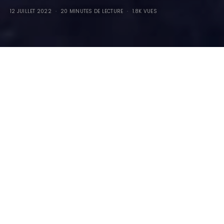
12 JUILLET 2022
20 MINUTES DE LECTURE
1.8K VUES
Anamary… Secrétaire le
jour, libidineuse le soir,
perverse le week-end !