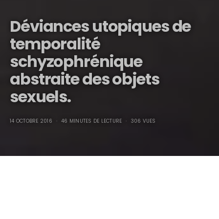
Déviances utopiques de
temporalité
schyzophrénique
abstraite des objets
sexuels.
14 OCTOBRE 2016
46 MINUTES DE LECTURE
306 VUES
Déviances utopiques de temporalité schyzophrénique
abstraite des objets sexuels.
Les déviances utopiques de temporalité schyzophréniques