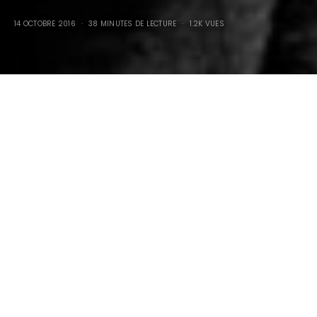
14 OCTOBRE 2016
38 MINUTES DE LECTURE
1.2K VUES
Le mystère Edouard Stern… #2
Fait-divers ou légende érotique, la mort d’un grand banquier
prédateur, oiseau de proie au corps et au cœur
soudainement transpercés par celui de l’oiselle, a résonné
d’un timbre un peu plus profond dans des esprits érotiques,
chez les fantasmants comme chez ceux qui vivent un tel
échange sado-masochiste.
Le 28 février 2005, l’appartement d’Edouard Stern à Genève
est forcé, pour y trouver la longue dépouille de ce géant