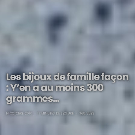
Les bijoux de famille façon
: Y’en a au moins 300
grammes…
14 OCTOBRE 2016
17 MINUTES DE LECTURE
368 VUES