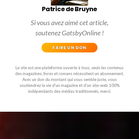
Patrice de Bruyne
Si vous avez aimé cet article,
soutenez GatsbyOnline !
FAIRE UN DON
Le site est une plateforme ouverte à tous, seuls les contenus
des magazines, livres et romans nécessitent un abonnement.
Avec un don du montant qui vous semble juste, vous
soutiendrez la vie d'un magazine et d'un site-web 100%
indépendants des médias traditionnels, merci.