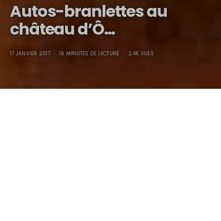
Autos-branlettes au
château d’Ô…
17 JANVIER 2017
16 MINUTES DE LECTURE
2.4K VUES
Autos-branlettes au
château d’Ô…
Qu’il y ait eu des évènements divers à l’intérieur ET à
l’extérieur des murs de ce château est un fait historique et
indubitable…, d’ailleurs, les fermiers proches se posent sans
cesse des questions concernant les automobiles