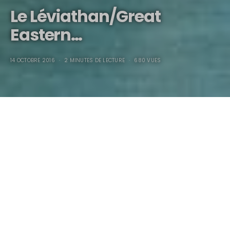
Le Léviathan/Great
Eastern…
14 OCTOBRE 2016
2 MINUTES DE LECTURE
680 VUES
Le Léviathan/Great
Eastern…