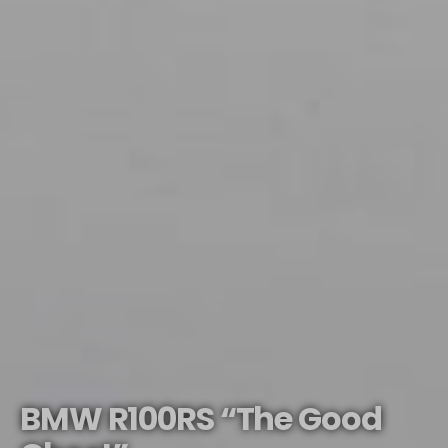
BMW R100RS “The Good