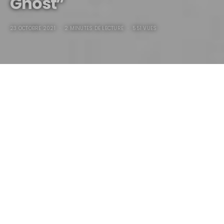
Ghost”
23 OCTOBRE 2021
2 MINUTES DE LECTURE
551 VUES
BMW R100RS
“The Good
Ghost”