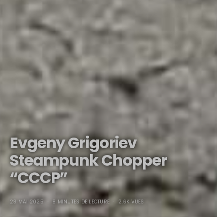
Evgeny Grigoriev
Steampunk Chopper
“CCCP”
28 MAI 2025
8 MINUTES DE LECTURE
2.6K VUES