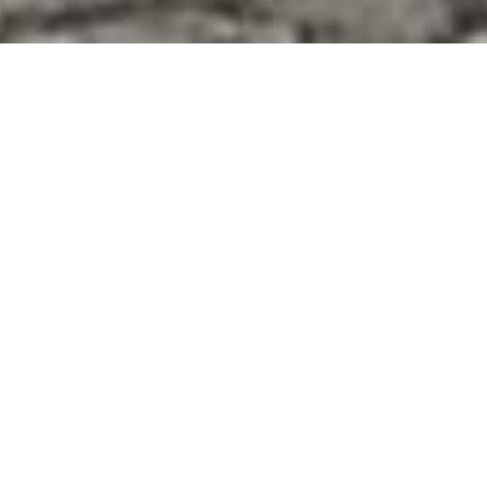
Evgeny Grigoriev
Steampunk Chopper
“CCCP”