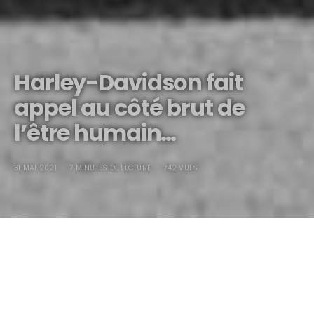
Harley-Davidson fait
appel au côté brut de
l’être humain…
31 MAI 2021
7 MINUTES DE LECTURE
742 VUES
Harley-Davidson fait
appel au côté brut de