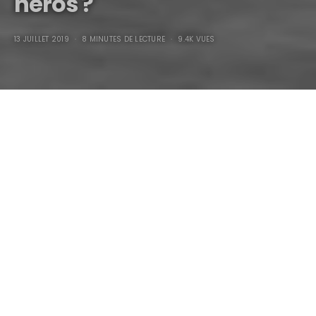
héros ?
13 JUILLET 2019
8 MINUTES DE LECTURE
9.4K VUES
Hell’s Angels, les derniers
héros ?
Les
“Hell’s Angels MC”
, les
“Outlaws MC”
, les
“Mongols MC”
et
les
“Bandidos MC
“, appartiennent au Big Four des gangs de
motards hors-la-loi qui trempent dans le trafic de drogue, le
racket, le commerce de biens volés, la prostitution et tout
ce qui génère de l’argent facile…, les
“Hell’s Angels”
étant le
club le plus célèbre…, les membres de ces clubs/gangs