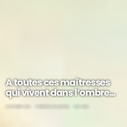
A toutes ces maîtresses
qui vivent dans l’ombre…
14 OCTOBRE 2016
9 MINUTES DE LECTURE
535 VUES