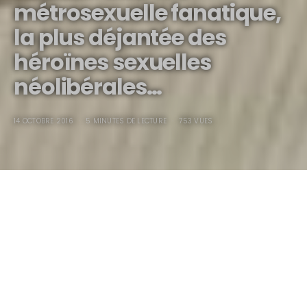
métrosexuelle fanatique,
la plus déjantée des
héroïnes sexuelles
néolibérales…
14 OCTOBRE 2016
5 MINUTES DE LECTURE
753 VUES
Fashion victime, métrosexuelle fanatique, la plus
déjantée des héroïnes sexuelles néolibérales est la
proie de milliardaires cinglés, d’érotomanes cyniques
et de snobs excentriques…
Elle est gaulée comme une cafetière mais seule comme un