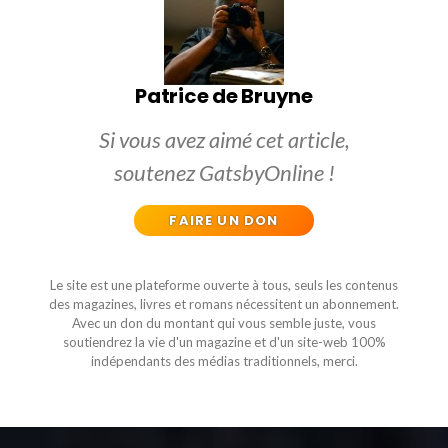
Patrice de Bruyne
Si vous avez aimé cet article,
soutenez GatsbyOnline !
FAIRE UN DON
Le site est une plateforme ouverte à tous, seuls les contenus
des magazines, livres et romans nécessitent un abonnement.
Avec un don du montant qui vous semble juste, vous
soutiendrez la vie d'un magazine et d'un site-web 100%
indépendants des médias traditionnels, merci.