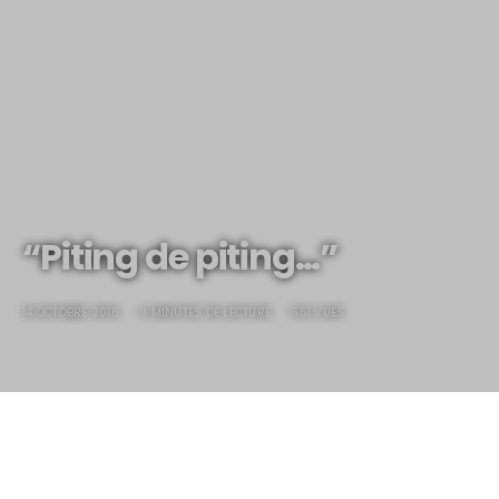
“Piting de piting…”
14 OCTOBRE 2016
9 MINUTES DE LECTURE
551 VUES
“Piting de piting…”