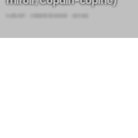
miroir, Copain-copine)
5 JUIN 2017
2 MINUTES DE LECTURE
530 VUES
Les Chipies… (Mon beau
miroir, Copain-copine)
Moi, moi, moi…, j’ai deux
“super collectors”…
d’un groupe
extra super sympa qui faisait un carton en 1982 exactement
en même temps que je faisais le “zouave” avec le TrikeV12…
Waouwwwwwwww, imaginez que ce groupe aurait pu
(c’était vraiment possible) chanter le fameux disque
“Chromes, Chromes et Flammes, la vie en Chromes et