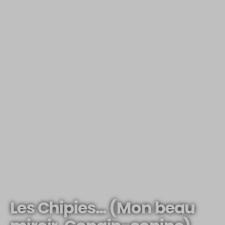
Les Chipies… (Mon beau