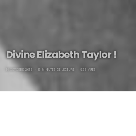
Divine Elizabeth Taylor !
14 OCTOBRE 2016
13 MINUTES DE LECTURE
928 VUES
Divine Elizabeth Taylor !
“Tu sais, je ne voudrais pas être comme Flora, écrivain peut-
être…et encore, je me fiche bien de la postérité, je n’écris pas pour
laisser une trace derrière moi, si peu de gens m’ont