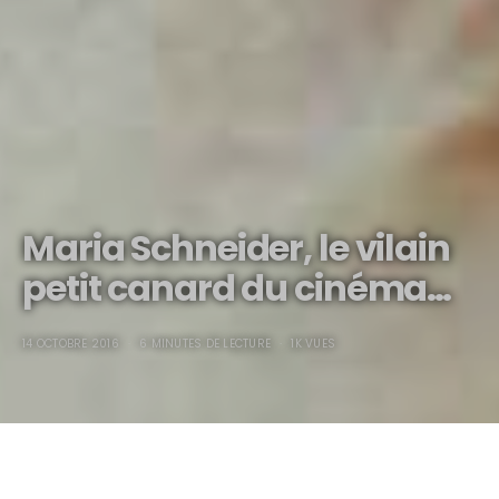
Maria Schneider, le vilain
petit canard du cinéma…
14 OCTOBRE 2016
6 MINUTES DE LECTURE
1K VUES
Maria, le vilain petit