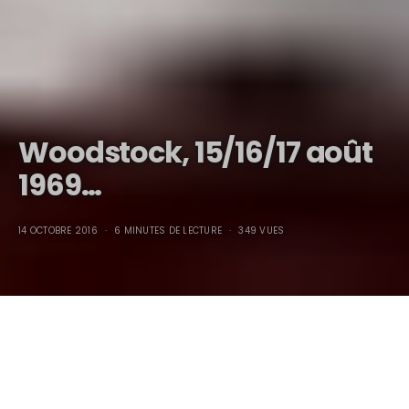
Woodstock, 15/16/17 août
1969…
14 OCTOBRE 2016
6 MINUTES DE LECTURE
349 VUES
Woodstock, 15/16/17 août 1969…
A
Woodstock, nous étions un demi-million, et partout il y avait
des chansons et des fêtes. Et j’ai rêvé que les bombardiers qui