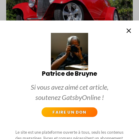
1932 FORD DEARBORN DEUCE ROADSTER
Patrice de Bruyne
Si vous avez aimé cet article,
soutenez GatsbyOnline !
GATSBYONLINE
FAIRE UN DON
Le site-web satirique le plus sulfureux, déjanté, caustique,
classe, snob et politiquement incorrect de toute la
Le site est une plateforme ouverte à tous, seuls les contenus
francophonie mondiale !
des magazines, livres et romans nécessitent un abonnement.