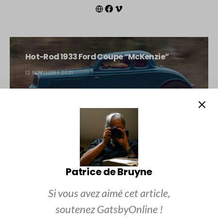
Hot-Rod 1933 Ford Coupe “McKenzie”
12 NOVEMBRE 2021
LIRE L'ARTICLE
Hot-Rod-32-McGee
Patrice de Bruyne
20 NOVEMBRE 2021
Si vous avez aimé cet article,
LIRE L'ARTICLE
soutenez GatsbyOnline !