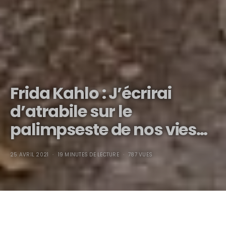
Frida Kahlo : J’écrirai
d’atrabile sur le
palimpseste de nos vies…
25 AVRIL 2021
19 MINUTES DE LECTURE
787 VUES
Frida Kahlo :
J’écrirai