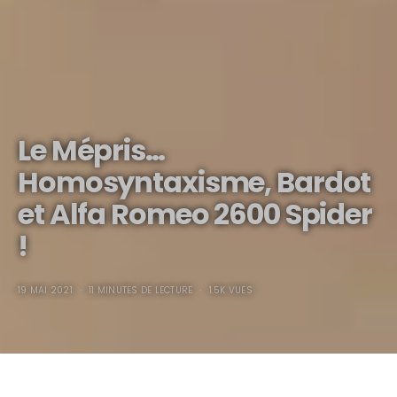
Le Mépris…
Homosyntaxisme, Bardot
et Alfa Romeo 2600 Spider
!
19 MAI 2021
11 MINUTES DE LECTURE
1.5K VUES