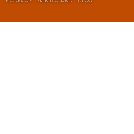
14 OCTOBRE 2016
7 MINUTES DE LECTURE
878 VUES
Il se prénommait Antoine,
c’était mon père