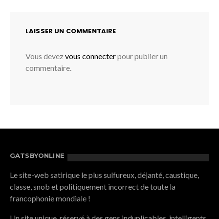
LAISSER UN COMMENTAIRE
Vous devez
vous connecter
pour publier un
commentaire.
GATSBYONLINE
Le site-web satirique le plus sulfureux, déjanté, caustique,
classe, snob et politiquement incorrect de toute la
francophonie mondiale !
Un site unique, réservé à des gens induplicables, intelligents,