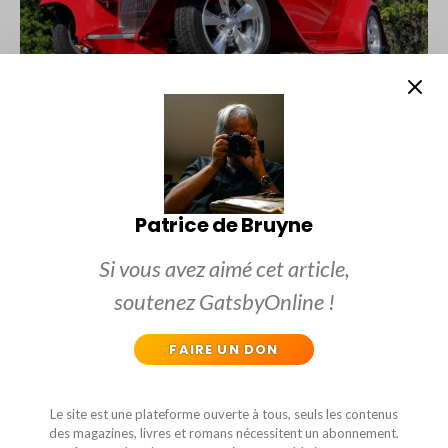
1932 FORD DEARBORN DEUCE ROADSTER
Patrice de Bruyne
Si vous avez aimé cet article,
soutenez GatsbyOnline !
GATSBYONLINE
FAIRE UN DON
Le site-web satirique le plus sulfureux, déjanté, caustique,
classe, snob et politiquement incorrect de toute la
francophonie mondiale !
Le site est une plateforme ouverte à tous, seuls les contenus
des magazines, livres et romans nécessitent un abonnement.
Un site unique, réservé à des gens induplicables, intelligents,