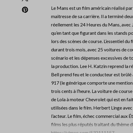
Le Mans est un film américain réalisé pa
maitresse de sa carrière. Il a terminé 
réellement les 24 Heures du Mans, avec 
qu’en tant que figurant dans les stands po
lors des scènes de course. L’essentiel du
durant trois mois, avec 25 voitures de co
scénario et les dépenses excessives de to
la production. Lee H. Katzin reprend la ré
Bell prend feu et le conducteur est brûl
917 (le générique comporte une mention s
trois cents à l’heure. La voiture de cour
de Lola à moteur Chevrolet qui est en fai
utilisées dans le film. Herbert Linge av
l’acteur. Le film, échec commercial aux Ét
films les plus réputés traitant du thème 
https://vimeo.com/532111157