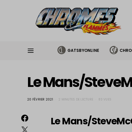
Cookies management panel
GATSBYONLINE
CHRO
Le Mans/SteveM
20 FÉVRIER 2021
2 MINUTES DE LECTURE
83 VUES
Le Mans/SteveMcQ