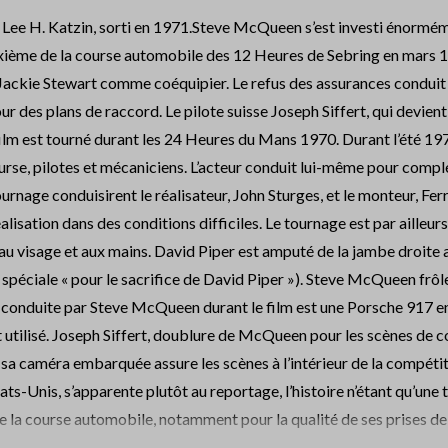
r Lee H. Katzin, sorti en 1971.Steve McQueen s’est investi énormém
deuxième de la course automobile des 12 Heures de Sebring en mars
Jackie Stewart comme coéquipier. Le refus des assurances conduit
ur des plans de raccord. Le pilote suisse Joseph Siffert, qui devient
 film est tourné durant les 24 Heures du Mans 1970. Durant l’été 1
urse, pilotes et mécaniciens. L’acteur conduit lui-même pour complé
urnage conduisirent le réalisateur, John Sturges, et le monteur, Fer
alisation dans des conditions difficiles. Le tournage est par ailleu
é au visage et aux mains. David Piper est amputé de la jambe droite
péciale « pour le sacrifice de David Piper »). Steve McQueen frôle 
se conduite par Steve McQueen durant le film est une Porsche 917 en 
t utilisé. Joseph Siffert, doublure de McQueen pour les scènes de co
ec sa caméra embarquée assure les scènes à l’intérieur de la compét
ats-Unis, s’apparente plutôt au reportage, l’histoire n’étant qu’une 
de la course automobile, notamment pour la qualité de ses prises de