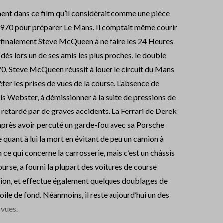
ent dans ce film qu’il considèrait comme une pièce
 1970 pour préparer Le Mans. Il comptait même courir
 finalement Steve McQueen à ne faire les 24 Heures
 dès lors un de ses amis les plus proches, le double
970, Steve McQueen réussit à louer le circuit du Mans
ter les prises de vues de la course. L’absence de
ris Webster, à démissionner à la suite de pressions de
rs retardé par de graves accidents. La Ferrari de Derek
 après avoir percuté un garde-fou avec sa Porsche
quant à lui la mort en évitant de peu un camion à
ce qui concerne la carrosserie, mais c’est un châssis
urse, a fourni la plupart des voitures de course
ition, et effectue également quelques doublages de
toile de fond. Néanmoins, il reste aujourd’hui un des
 vues.