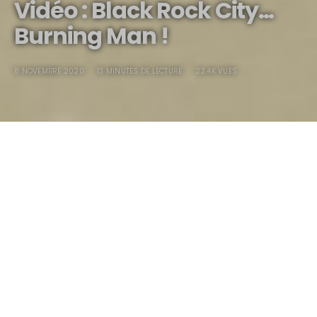
Vidéo : Black Rock City…
Burning Man !
8 NOVEMBRE 2020
13 MINUTES DE LECTURE
22.4K VUES
Vidéo : Black Rock City…
Burning Man !