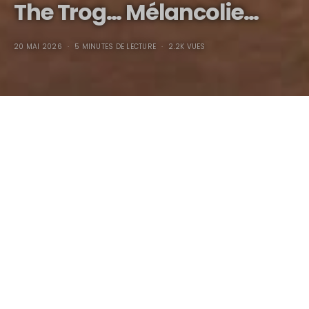
The Trog… Mélancolie…
20 MAI 2026
5 MINUTES DE LECTURE
2.2K VUES
The Trog… Mélancolie…