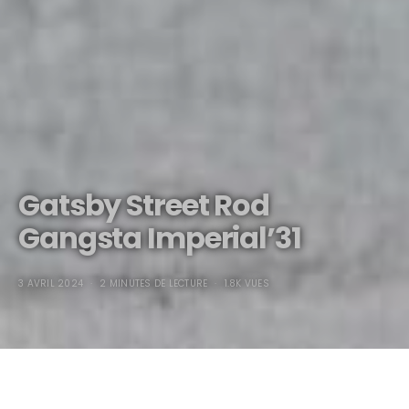
Gatsby Street Rod
Gangsta Imperial’31
3 AVRIL 2024
2 MINUTES DE LECTURE
1.8K VUES
Gatsby Street Rod