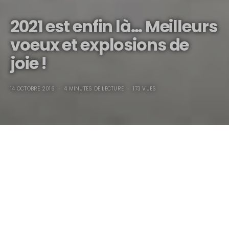
2021 est enfin là… Meilleurs
voeux et explosions de
joie !
14 OCTOBRE 2016
4 MINUTES DE LECTURE
173 VUES
2021 est enfin là… Meilleurs voeux & explosions de joie !