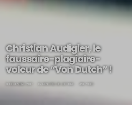
Christian Audigier, le
faussaire-plagiaire-
voleur de “Von Dutch” !
8 DÉCEMBRE 2017
16 MINUTES DE LECTURE
49K VUES
CHRISTIAN AUDIGIER, LE