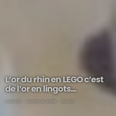
L’or du rhin en LEGO c’est
de l’or en lingots…
12 MAI 2021
4 MINUTES DE LECTURE
400 VUES