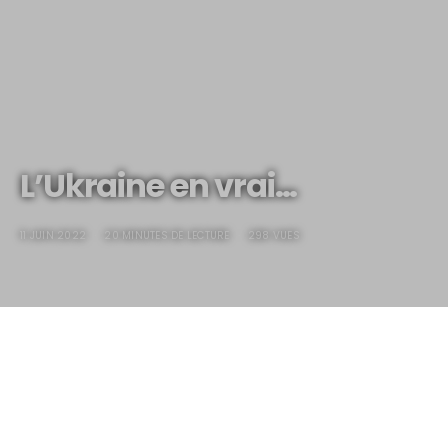
L’Ukraine en vrai…
11 JUIN 2022
20 MINUTES DE LECTURE
298 VUES
L’Ukraine en vrai…