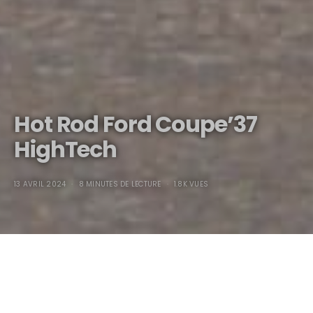
Hot Rod Ford Coupe’37
HighTech
13 AVRIL 2024
8 MINUTES DE LECTURE
1.8K VUES
Hot Rod Ford Coupe’37
HighTech