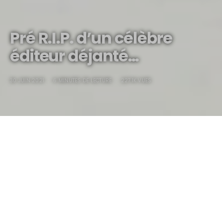
Pré R.I.P. d’un célèbre
éditeur déjanté…
30 JUIN 2021
6 MINUTES DE LECTURE
227.1K VUES
Pré R.I.P. d’un célèbre éditeur déjanté…