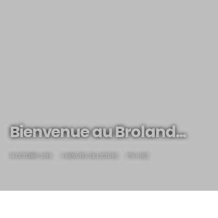
Bienvenue au Broland…
14 OCTOBRE 2016
4 MINUTES DE LECTURE
179 VUES