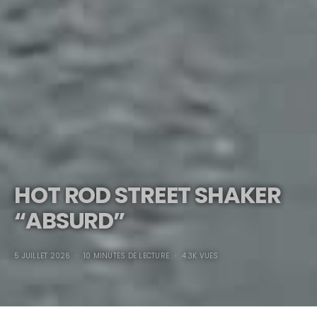
HOT ROD STREET SHAKER
“ABSURD”
5 JUILLET 2026
10 MINUTES DE LECTURE
4.3K VUES