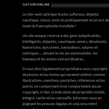
GATSBYONLINE
Le site-web satirique le plus sulfureux, déjanté,
caustique, classe, snob et politiquement incorrect de
toute la francophonie mondiale !
Un site unique, réservé à des gens induplicables,
intelligents, déjantés, caustiques, amers, désabusés,
humoristes, épicuriens, baroudeurs, satyres et
satiriques…, aimant la vie, les automobiles, les
bateaux et les avions extraordinaires…
Si vous êtes légalement propriétaire sous copyright,
de photos et/ou textes qui seraient utilisés comme
illustrations, mentions, pastiches, références et/ou
autres. ne comportant ni ne comportaient aucun
copyright, ni lien, ni indication de propriété visible,
intégré, caché et/ou camouflé, informez-nous en
joignant les preuves légales et cela sera retiré