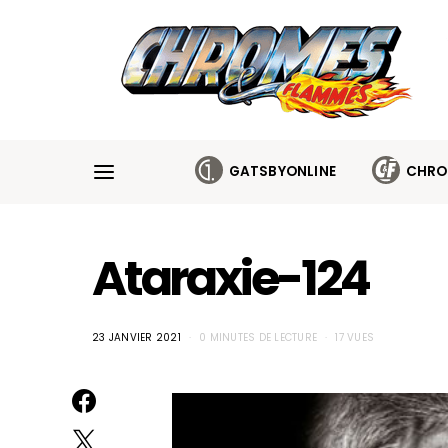
Cookies management panel
GATSBYONLINE
CHRO
Ataraxie-124
23 JANVIER 2021
0 MINUTES DE LECTURE
17 VUES