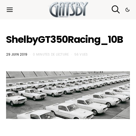
Cookies management panel
ShelbyGT350Racing_10B
29 JUIN 2019
0 MINUTES DE LECTURE
56 VUES