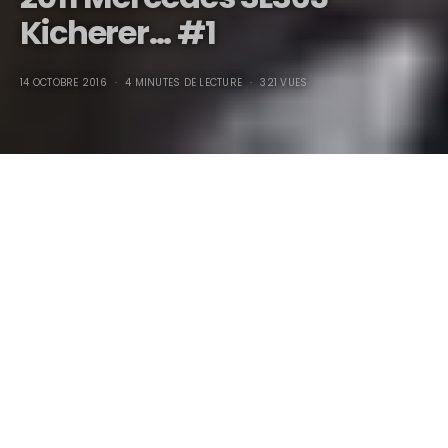
Kicherer… #1
14 OCTOBRE 2016
4 MINUTES DE LECTURE
321 VUES
2011 Mercedes SLS63 Kicherer #1