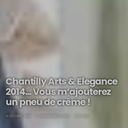
Chantilly Arts & Elegance
2014… Vous m’ajouterez
un pneu de crême !
14 OCTOBRE 2016
6 MINUTES DE LECTURE
527 VUES