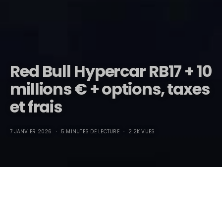
Red Bull Hypercar RB17 + 10
millions € + options, taxes
et frais
7 JANVIER 2026
5 MINUTES DE LECTURE
2.2K VUES
Red Bull Hypercar RB17 + 10
millions € + options, taxes