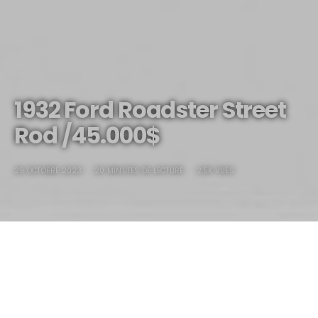
1932 Ford Roadster Street
Rod /45.000$
29 OCTOBRE 2023
20 MINUTES DE LECTURE
2.5K VUES
1932 Ford Roadster Street
Rod /45.000$