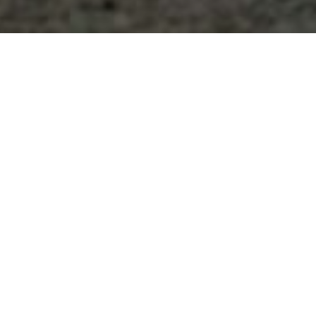
Un Ford Roadster 1932 à
prix d’ami…