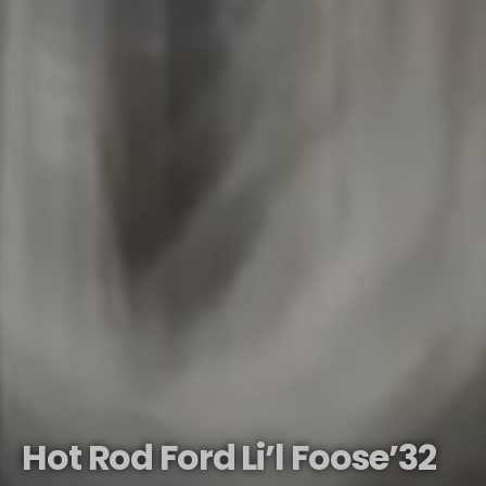
Hot Rod Ford Li’l Foose’32