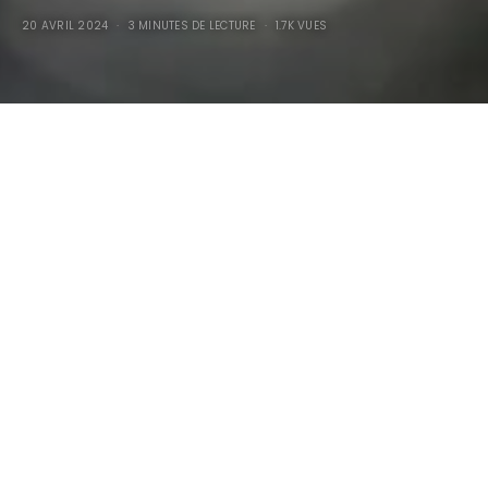
20 AVRIL 2024
3 MINUTES DE LECTURE
1.7K VUES
Hot Rod Ford Li’l Foose’32