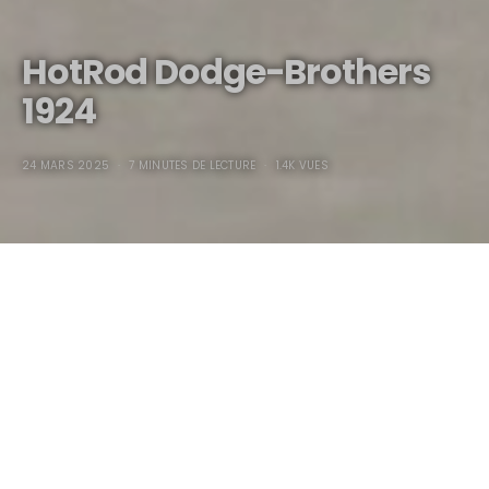
HotRod Dodge-Brothers
1924
24 MARS 2025
7 MINUTES DE LECTURE
1.4K VUES
HotRod Dodge-Brothers
1924