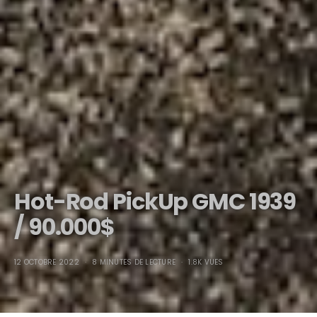
Hot-Rod PickUp GMC 1939
/ 90.000$
12 OCTOBRE 2022
8 MINUTES DE LECTURE
1.8K VUES