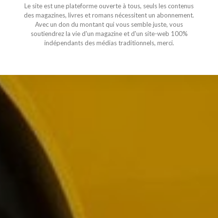
Le site est une plateforme ouverte à tous, seuls les contenus
des magazines, livres et romans nécessitent un abonnement.
Avec un don du montant qui vous semble juste, vous
soutiendrez la vie d'un magazine et d'un site-web 100%
indépendants des médias traditionnels, merci.