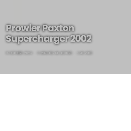
Prowler Paxton
Supercharger 2002
14 OCTOBRE 2024
5 MINUTES DE LECTURE
2.4K VUES
Prowler Paxton
Supercharger 2002